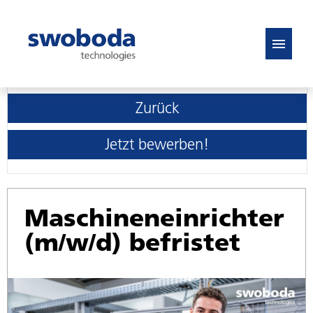
DE
EN
Zurück
Stellenangebote
Jetzt bewerben!
FAQ
Maschineneinrichter
(m/w/d) befristet